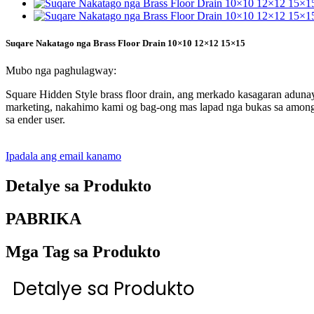
Suqare Nakatago nga Brass Floor Drain 10×10 12×12 15×15
Mubo nga paghulagway:
Square Hidden Style brass floor drain, ang merkado kasagaran adun
marketing, nakahimo kami og bag-ong mas lapad nga bukas sa among 
sa ender user.
Ipadala ang email kanamo
Detalye sa Produkto
PABRIKA
Mga Tag sa Produkto
Detalye sa Produkto