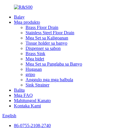
Balay
Mga produkto
Brass Floor Drain
Stainless Steel Floor Drain
Mga Set sa Kaligoanan
Tissue holder sa banyo
Dispenser sa sabon
Brass Sink
Mga bidet
Mga Set sa Panglaba sa Banyo
Hugasan
gripo
Anggulo nga mga balbula
Sink Strainer
Balita
Mga FAQ
Mahitungod Kanato
Kontaka Kami
English
86-0755-2108-2740