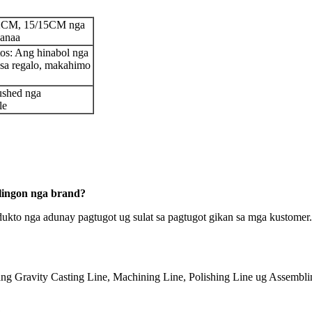
12CM, 15/15CM nga
 anaa
os: Ang hinabol nga
sa regalo, makahimo
ushed nga
le
lingon nga brand?
rodukto nga adunay pagtugot ug sulat sa pagtugot gikan sa mga kusto
p ang Gravity Casting Line, Machining Line, Polishing Line ug Assem