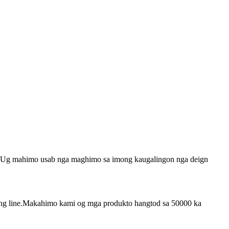
mer.Ug mahimo usab nga maghimo sa imong kaugalingon nga deign
bling line.Makahimo kami og mga produkto hangtod sa 50000 ka