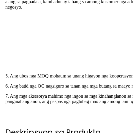
alang sa pagpadala, kami adunay tabang sa among kustomer nga adu
negosyo.
5. Ang ubos nga MOQ mohaum sa unang higayon nga kooperasyon, ub
6. Ang batid nga QC nagsiguro sa tanan nga mga butang sa maayo n
7. Ang mga aksesorya mahimo nga ingon sa mga kinahanglanon sa
panginahanglanon, ang paspas nga pagtubag mao ang among lain n
Deskripsyon sa Produkto