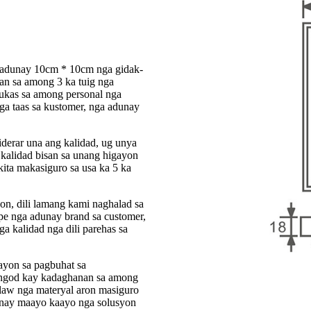
a adunay 10cm * 10cm nga gidak-
an sa among 3 ka tuig nga
ukas sa among personal nga
a taas sa kustomer, nga adunay
iderar una ang kalidad, ug unya
 kalidad bisan sa unang higayon
ita makasiguro sa usa ka 5 ka
n, dili lamang kami naghalad sa
pe nga adunay brand sa customer,
a kalidad nga dili parehas sa
on ​​sa pagbuhat sa
tungod kay kadaghanan sa among
law nga materyal aron masiguro
dunay maayo kaayo nga solusyon