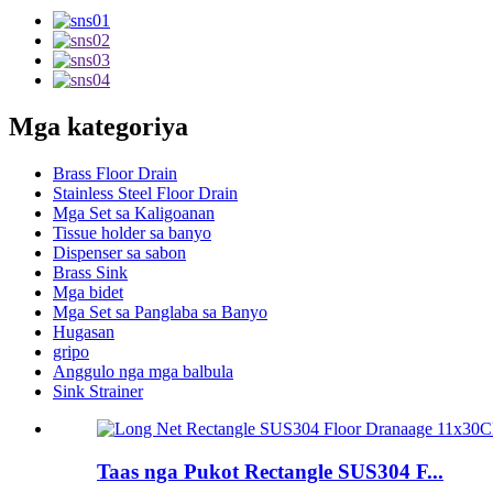
Mga kategoriya
Brass Floor Drain
Stainless Steel Floor Drain
Mga Set sa Kaligoanan
Tissue holder sa banyo
Dispenser sa sabon
Brass Sink
Mga bidet
Mga Set sa Panglaba sa Banyo
Hugasan
gripo
Anggulo nga mga balbula
Sink Strainer
Taas nga Pukot Rectangle SUS304 F...