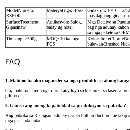
ModelNumero:
Materyal nga: Brass
Gidak-on: 10/10, 12/
RSFD02
mas daghang gidak-on
SurfaceTreatment:
Aplikasyon: Salog,
Mga Detalye sa Pagput
Gipasinaw
balay ug hotel
bag nga adunay kahon 
sa mga pakete sa OEM
Timbang: ≥500g
MOQ: 10 ka mga
Kolor: Itom/Chorm/Br
PCS
bulawan/Brushed Nick
FAQ
1. Mahimo ba ako mag-order sa mga produkto sa akong kauga
Oo, mahimo namon nga i-print ang logo sa kostumer sa laser sa p
gift box.
2. Giunsa ang imong kapabilidad sa produksiyon sa pabrika?
Ang pabrika sa Risingsun adunay usa ka Full production line laki
mga pcs kada bulan.