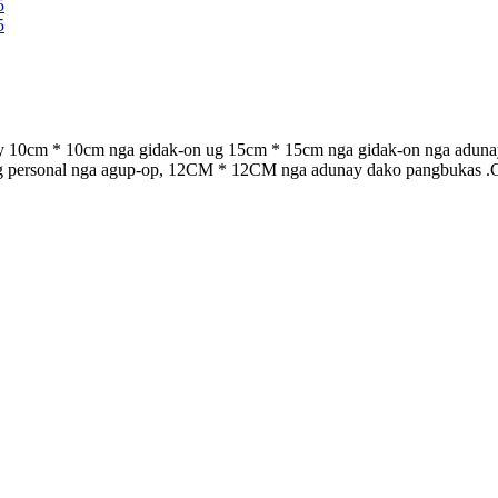
ay 10cm * 10cm nga gidak-on ug 15cm * 15cm nga gidak-on nga adunay 
personal nga agup-op, 12CM * 12CM nga adunay dako pangbukas .Gisul