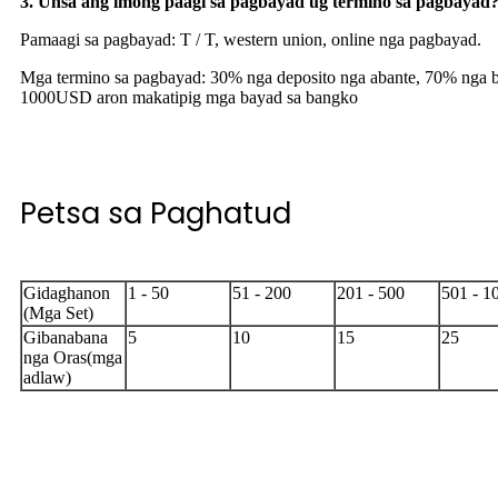
3. Unsa ang imong paagi sa pagbayad ug termino sa pagbayad
Pamaagi sa pagbayad: T / T, western union, online nga pagbayad.
Mga termino sa pagbayad: 30% nga deposito nga abante, 70% nga ba
1000USD aron makatipig mga bayad sa bangko
Petsa sa Paghatud
Gidaghanon
1 - 50
51 - 200
201 - 500
501 - 1
(Mga Set)
Gibanabana
5
10
15
25
nga Oras(mga
adlaw)