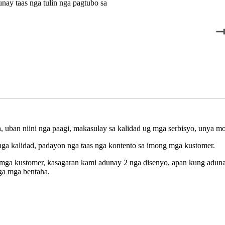
nay taas nga tulin nga pagtubo sa
an niini nga paagi, makasulay sa kalidad ug mga serbisyo, unya mod
ga kalidad, padayon nga taas nga kontento sa imong mga kustomer.
 mga kustomer, kasagaran kami adunay 2 nga disenyo, apan kung ad
ga mga bentaha.