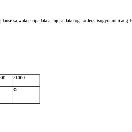
?
lanse sa wala pa ipadala alang sa dako nga order.Gisugyot niini ang
000
>1000
35