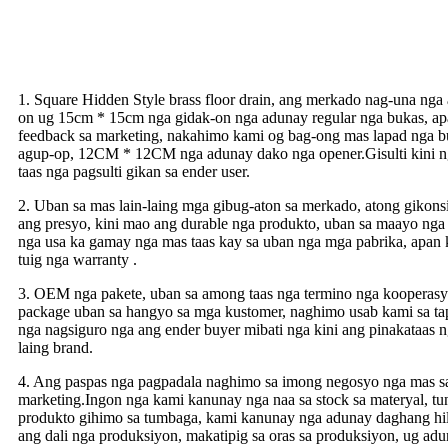
1. Square Hidden Style brass floor drain, ang merkado nag-una ng
on ug 15cm * 15cm nga gidak-on nga adunay regular nga bukas, ap
feedback sa marketing, nakahimo kami og bag-ong mas lapad nga b
agup-op, 12CM * 12CM nga adunay dako nga opener.Gisulti kini ng
taas nga pagsulti gikan sa ender user.
2. Uban sa mas lain-laing mga gibug-aton sa merkado, atong gikons
ang presyo, kini mao ang durable nga produkto, uban sa maayo nga
nga usa ka gamay nga mas taas kay sa uban nga mga pabrika, apan k
tuig nga warranty .
3. OEM nga pakete, uban sa among taas nga termino nga kooperasyo
package uban sa hangyo sa mga kustomer, naghimo usab kami sa ta
nga nagsiguro nga ang ender buyer mibati nga kini ang pinakataas ng
laing brand.
4. Ang paspas nga pagpadala naghimo sa imong negosyo nga mas say
marketing.Ingon nga kami kanunay nga naa sa stock sa materyal, 
produkto gihimo sa tumbaga, kami kanunay nga adunay daghang hi
ang dali nga produksiyon, makatipig sa oras sa produksiyon, ug a