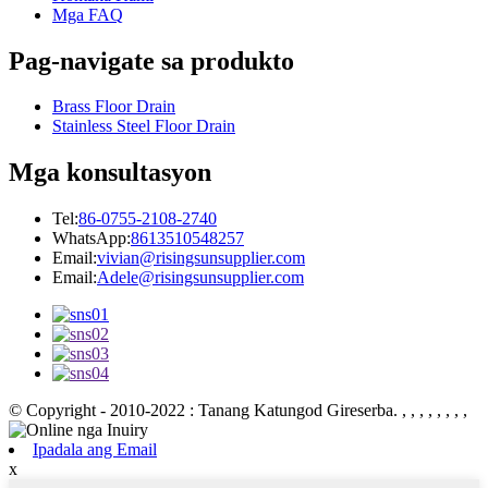
Mga FAQ
Pag-navigate sa produkto
Brass Floor Drain
Stainless Steel Floor Drain
Mga konsultasyon
Tel:
86-0755-2108-2740
WhatsApp:
8613510548257
Email:
vivian@risingsunsupplier.com
Email:
Adele@risingsunsupplier.com
© Copyright - 2010-2022 : Tanang Katungod Gireserba.
, , , , , , , ,
Ipadala ang Email
x