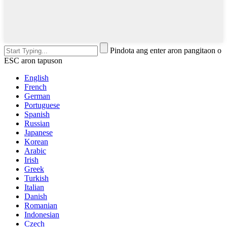
Pindota ang enter aron pangitaon o
ESC aron tapuson
English
French
German
Portuguese
Spanish
Russian
Japanese
Korean
Arabic
Irish
Greek
Turkish
Italian
Danish
Romanian
Indonesian
Czech