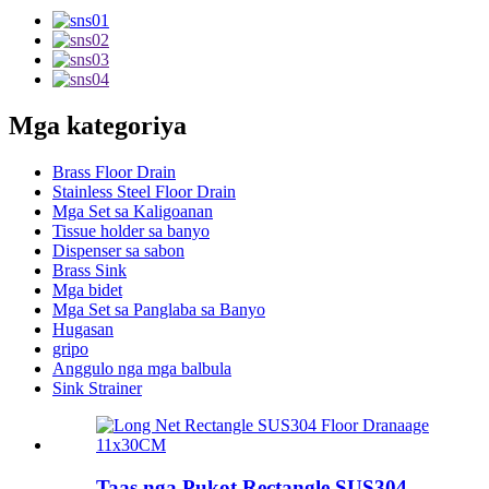
Mga kategoriya
Brass Floor Drain
Stainless Steel Floor Drain
Mga Set sa Kaligoanan
Tissue holder sa banyo
Dispenser sa sabon
Brass Sink
Mga bidet
Mga Set sa Panglaba sa Banyo
Hugasan
gripo
Anggulo nga mga balbula
Sink Strainer
Taas nga Pukot Rectangle SUS304