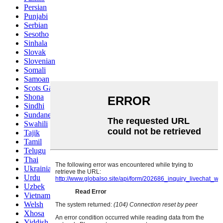
Persian
Punjabi
Serbian
Sesotho
Sinhala
Slovak
Slovenian
Somali
Samoan
Scots Gaelic
Shona
Sindhi
Sundanese
Swahili
Tajik
Tamil
Telugu
Thai
Ukrainian
Urdu
Uzbek
Vietnamese
Welsh
Xhosa
Yiddish