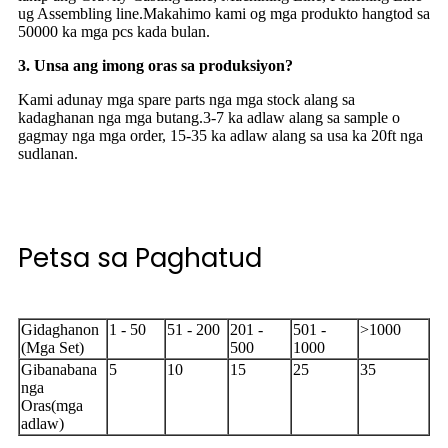
ug Assembling line.Makahimo kami og mga produkto hangtod sa
50000 ka mga pcs kada bulan.
3. Unsa ang imong oras sa produksiyon?
Kami adunay mga spare parts nga mga stock alang sa
kadaghanan nga mga butang.3-7 ka adlaw alang sa sample o
gagmay nga mga order, 15-35 ka adlaw alang sa usa ka 20ft nga
sudlanan.
Petsa sa Paghatud
Gidaghanon
1 - 50
51 - 200
201 -
501 -
>1000
(Mga Set)
500
1000
Gibanabana
5
10
15
25
35
nga
Oras(mga
adlaw)