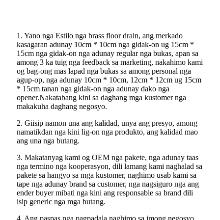
1. Yano nga Estilo nga brass floor drain, ang merkado
kasagaran adunay 10cm * 10cm nga gidak-on ug 15cm *
15cm nga gidak-on nga adunay regular nga bukas, apan sa
among 3 ka tuig nga feedback sa marketing, nakahimo kami
og bag-ong mas lapad nga bukas sa among personal nga
agup-op, nga adunay 10cm * 10cm, 12cm * 12cm ug 15cm
* 15cm tanan nga gidak-on nga adunay dako nga
opener.Nakatabang kini sa daghang mga kustomer nga
makakuha daghang negosyo.
2. Giisip namon una ang kalidad, unya ang presyo, among
namatikdan nga kini lig-on nga produkto, ang kalidad mao
ang una nga butang.
3. Makatanyag kami og OEM nga pakete, nga adunay taas
nga termino nga kooperasyon, dili lamang kami naghalad sa
pakete sa hangyo sa mga kustomer, naghimo usab kami sa
tape nga adunay brand sa customer, nga nagsiguro nga ang
ender buyer mibati nga kini ang responsable sa brand dili
isip generic nga mga butang.
4. Ang paspas nga pagpadala naghimo sa imong negosyo