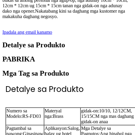
bukas sa among personal nga agup-op, nga adunay 10cm * 10cm,
12cm * 12cm ug 15cm * 15cm tanan nga gidak-on nga adunay
dako nga opener.Nakatabang kini sa daghang mga kustomer nga
makakuha daghang negosyo.
Ipadala ang email kanamo
Detalye sa Produkto
PABRIKA
Mga Tag sa Produkto
Detalye sa Produkto
Numero sa
Materyal
gidak-on:
10/10, 12/12CM,
Modelo
:
RS-FD03
nga
:
Brass
15/15CM nga mas daghang
gidak-on anaa
Pagtambal sa
Aplikasyon
:
Salog,
Mga Detalye sa
nawong
:
Gipasinaw
balay ug hotel
Pagputos
:
Ang hinabol nga