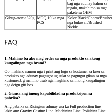
bag nga adunay kahon sa
regalo, makahimo sa mga
pakete sa OEM
Gibug-aton:
≥
320g
MOQ:
10 ka mga
Kolor:
Black/Chorm/Brushe
PCS
nga bulawan/Brushed
Nickle
FAQ
1. Mahimo ba ako mag-order sa mga produkto sa akong
kaugalingon nga brand?
Oo, mahimo namon nga i-print ang logo sa kostumer sa laser sa
produkto nga adunay pagtugot ug sulat sa pagtugot gikan sa mga
kustomer.Ug mahimo usab nga maghimo sa imong kaugalingon
nga deign gift box.
2. Giunsa ang imong kapabilidad sa produksiyon sa
pabrika?
Ang pabrika sa Risingsun adunay usa ka Full production line
lakip ang Gravity Casting Line, Machining Line, Polishing Line