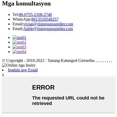
Mga konsultasyon
Tel:
86-0755-2108-2740
WhatsApp:
8613510548257
Email:
vivian@risingsunsupplier.com
Email:
Adele@risingsunsupplier.com
© Copyright - 2010-2022 : Tanang Katungod Gireserba.
, , , , , , , ,
Ipadala ang Email
x