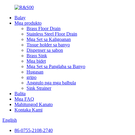
Balay
Mga produkto
Brass Floor Drain
Stainless Steel Floor Drain
Mga Set sa Kaligoanan
Tissue holder sa banyo
Dispenser sa sabon
Brass Sink
Mga bidet
Mga Set sa Panglaba sa Banyo
Hugasan
gripo
Anggulo nga mga balbula
Sink Strainer
Balita
Mga FAQ
Mahitungod Kanato
Kontaka Kami
English
86-0755-2108-2740