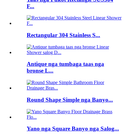
F...
Rectangular 304 Stainless S...
Antique nga tumbaga taas nga
bronse L...
Round Shape Simple nga Banyo...
Yano nga Square Banyo nga Salog...