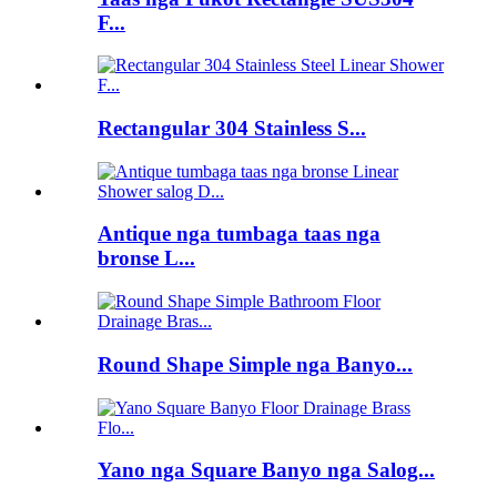
F...
Rectangular 304 Stainless S...
Antique nga tumbaga taas nga
bronse L...
Round Shape Simple nga Banyo...
Yano nga Square Banyo nga Salog...