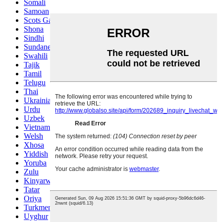
Somali
Samoan
Scots Gaelic
Shona
Sindhi
Sundanese
Swahili
Tajik
Tamil
Telugu
Thai
Ukrainian
Urdu
Uzbek
Vietnamese
Welsh
Xhosa
Yiddish
Yoruba
Zulu
Kinyarwanda
Tatar
Oriya
Turkmen
Uyghur