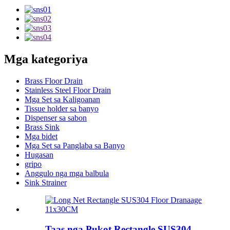
Mga kategoriya
Brass Floor Drain
Stainless Steel Floor Drain
Mga Set sa Kaligoanan
Tissue holder sa banyo
Dispenser sa sabon
Brass Sink
Mga bidet
Mga Set sa Panglaba sa Banyo
Hugasan
gripo
Anggulo nga mga balbula
Sink Strainer
Taas nga Pukot Rectangle SUS304