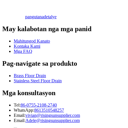
pangutana
detalye
May kalabotan nga mga panid
Mahitungod Kanato
Kontaka Kami
Mga FAQ
Pag-navigate sa produkto
Brass Floor Drain
Stainless Steel Floor Drain
Mga konsultasyon
Tel:
86-0755-2108-2740
WhatsApp:
8613510548257
Email:
vivian@risingsunsupplier.com
Email:
Adele@risingsunsupplier.com